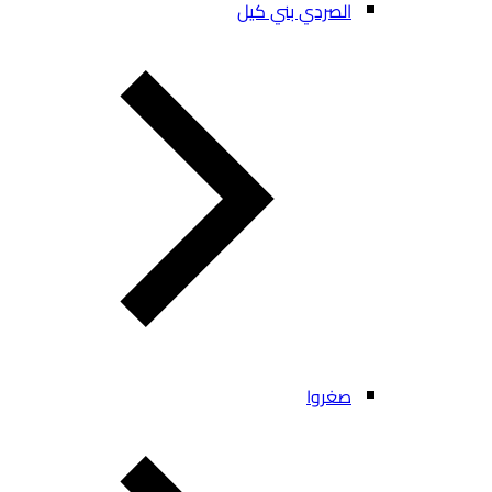
الصردي بني كيل
صغروا