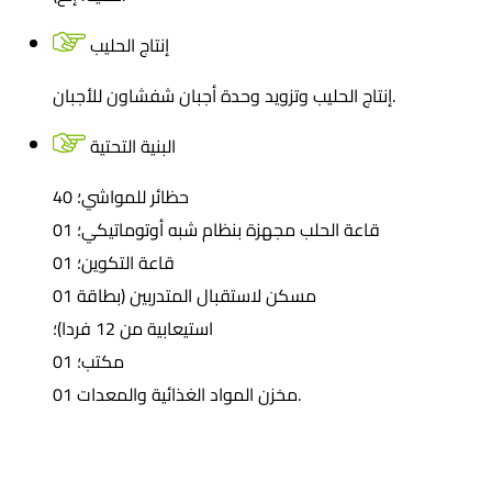
إنتاج الحليب
إنتاج الحليب وتزويد وحدة أجبان شفشاون للأجبان.
البنية التحتية
40 حظائر للمواشي؛
01 قاعة الحلب مجهزة بنظام شبه أوتوماتيكي؛
01 قاعة التكوين؛
01 مسكن لاستقبال المتدربين (بطاقة
استيعابية من 12 فردا)؛
01 مكتب؛
01 مخزن المواد الغذائية والمعدات.