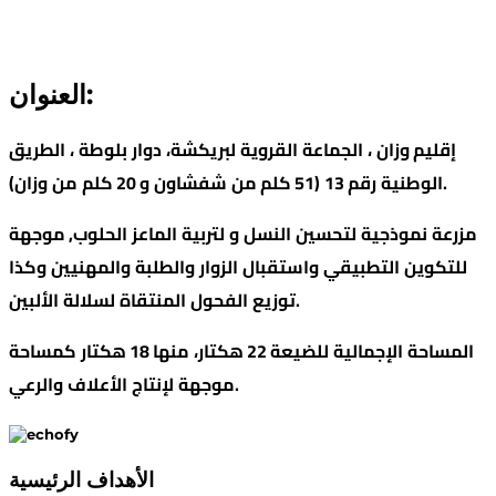
العنوان:
الطريق
،
بلوطة
دوار
لبريكشة،
القروية
الجماعة
،
وزان
إقليم
من
كلم
20
و
شفشاون
(51 كلم من
رقم 13
الوطنية
وزان).
موجهة
,
الحلوب
الماعز
لتربية
و
النسل
لتحسين
نموذجية
مزرعة
للتكوين
التطبيقي
واستقبال
الزوار
والطلبة
والمهنيين
وكذا
الألبين
لسلالة
المنتقاة
الفحول
توزيع
.
كمساحة
هكتار
18
منها
هكتار،
22
للضيعة
الإجمالية
المساحة
والرعي
الأعلاف
لإنتاج
موجهة
.
الأهداف الرئيسية