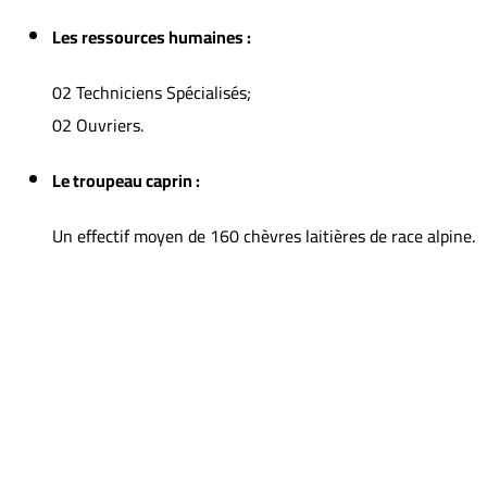
Les ressources humaines :
02 Techniciens Spécialisés;
02 Ouvriers.
Le troupeau caprin :
Un effectif moyen de 160 chèvres laitières de race alpine.
TYPE DE CULTURE
SURFACE PRATIQUÉE (EN HA)
Bersim (trèfle d’Alexandrie)
2
Ray-grass
2
Mélange Ray-grass bersim
3
Mélange vesce –avoine
7
Mélange orge petit pois
4