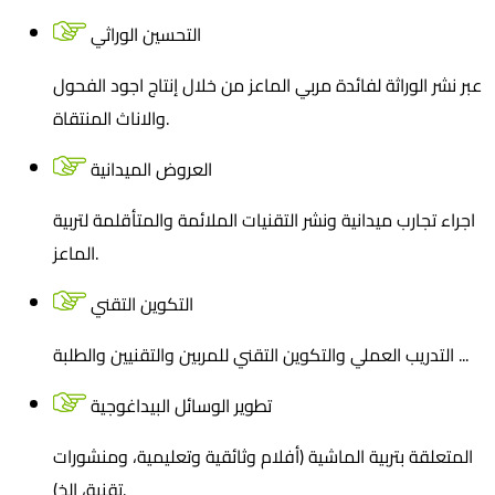
التحسين الوراثي
عبر نشر الوراثة لفائدة مربي الماعز من خلال إنتاج اجود الفحول
والاناث المنتقاة.
العروض الميدانية
اجراء تجارب ميدانية ونشر التقنيات الملائمة والمتأقلمة لتربية
الماعز.
التكوين التقني
التدريب العملي والتكوين التقني للمربين والتقنيين والطلبة ...
تطوير الوسائل البيداغوجية
المتعلقة بتربية الماشية (أفلام وثائقية وتعليمية، ومنشورات
تقنية، إلخ).