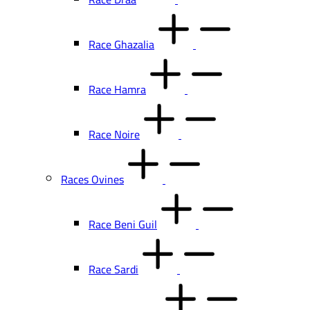
Race Ghazalia
Race Hamra
Race Noire
Races Ovines
Race Beni Guil
Race Sardi