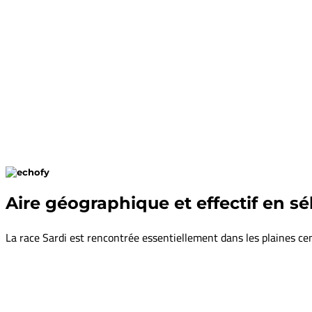
poids à la naissance (kg)
poids à 70j (kg)
poids adulte (kg)
Poids de la toison (kg)
Aire géographique et effectif en sé
La race Sardi est rencontrée essentiellement dans les plaines c
Nombre de sélectionneurs
Effectif des femelles en sélection