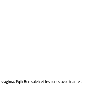
3 à 4
16
90 à 120
60 à 80
2.2
sraghna, Fqih Ben saleh et les zones avoisinantes.
1.207
112.605