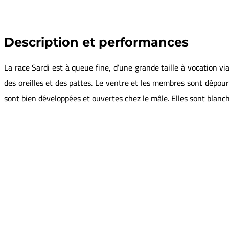
Description et performances
La race Sardi est à queue fine, d’une grande taille à vocation 
des oreilles et des pattes. Le ventre et les membres sont dépourv
sont bien développées et ouvertes chez le mâle. Elles sont blanch
PERFORMANCES
Tailles adulte (cm)
Fertilité
Prolificité (taille de portée)
GMQ 10-30j (g/j)
GMQ 30-70 (g/j)