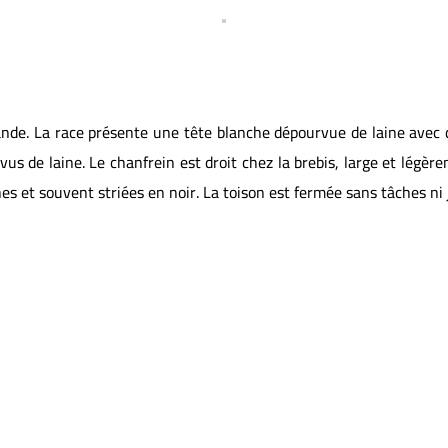
viande. La race présente une tête blanche dépourvue de laine ave
us de laine. Le chanfrein est droit chez la brebis, large et légèr
es et souvent striées en noir. La toison est fermée sans tâches ni
MÂL