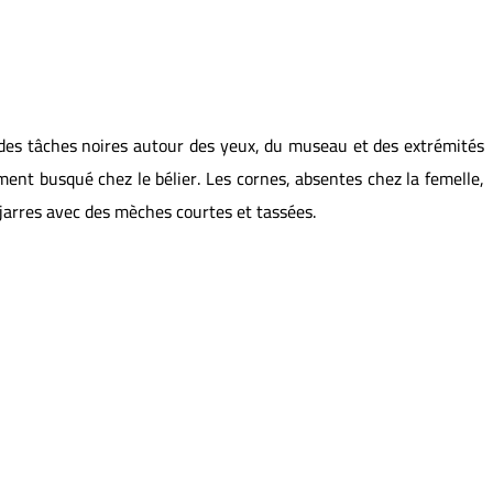
c des tâches noires autour des yeux, du museau et des extrémités
ement busqué chez le bélier. Les cornes, absentes chez la femelle,
 jarres avec des mèches courtes et tassées.
ES
FEMELLES
85 à 90
60 à 70
90 à 98
%
1.25
180 à 200
180 à 280