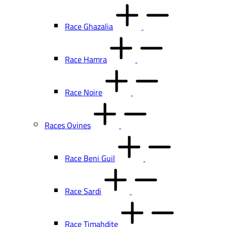
Race Ghazalia
Race Hamra
Race Noire
Races Ovines
Race Beni Guil
Race Sardi
Race Timahdite