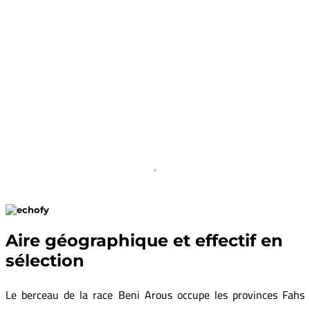
GMQ 10-30j (g/j)
90
poids à la naissance (kg)
2.0 à 2.8
poids à 90j (kg)
6,9 à 9,8
poids adulte (kg)
40-75
30 à 50
Longueur de fibres (cm)
3
Aire géographique et effectif en
sélection
Le berceau de la race Beni Arous occupe les provinces Fahs