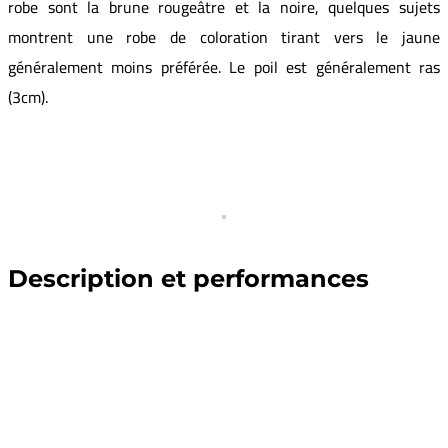
robe sont la brune rougeâtre et la noire, quelques sujets
montrent une robe de coloration tirant vers le jaune
généralement moins préférée. Le poil est généralement ras
(3cm).
Description et performances
PERFORMANCES
MÂLES
FEMELLES
Tailles adulte (cm)
70 à 90
60 à 80
Fertilité
93
%
Prolificité (taille de portée)
1 à 1.2