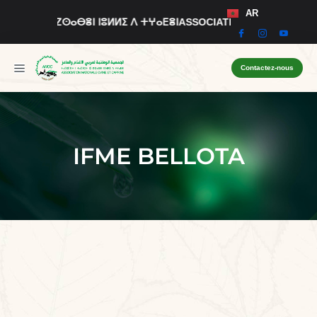
AR
ⵓⵔⵜ ⵏⵉ ⵇⵙⴰⴱⴻⵏ ⵏⵓⵍⵍⵉ ⴷ ⵜⵖⴰⴹⴻⵏ
ASSOCIATION NATIONALE OVIN
Contactez-nous
IFME BELLOTA