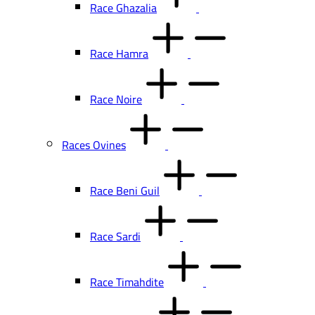
Race Ghazalia
Race Hamra
Race Noire
Races Ovines
Race Beni Guil
Race Sardi
Race Timahdite