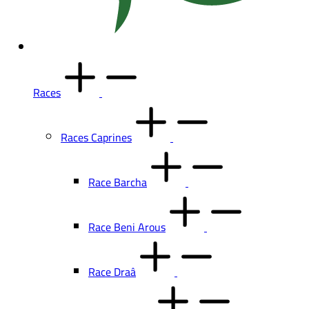
Races
Races Caprines
Race Barcha
Race Beni Arous
Race Draâ