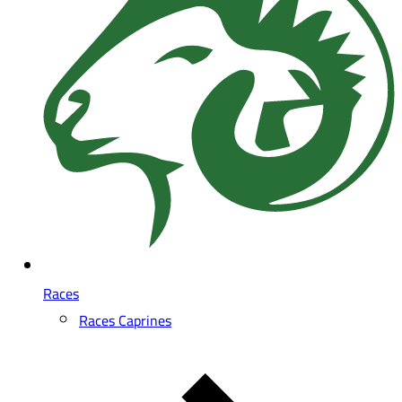
Races
Races Caprines