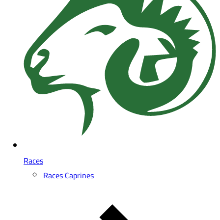
Races
Races Caprines