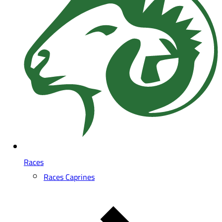
Races
Races Caprines