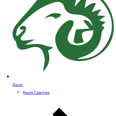
Races
Races Caprines