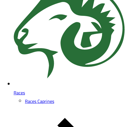
Races
Races Caprines