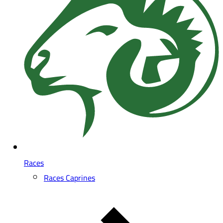
Races
Races Caprines