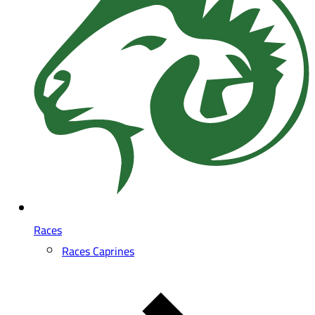
Races
Races Caprines