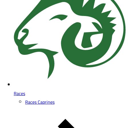
Races
Races Caprines