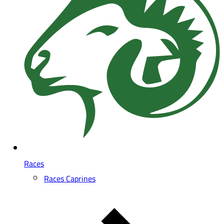
Races
Races Caprines