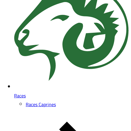
Races
Races Caprines