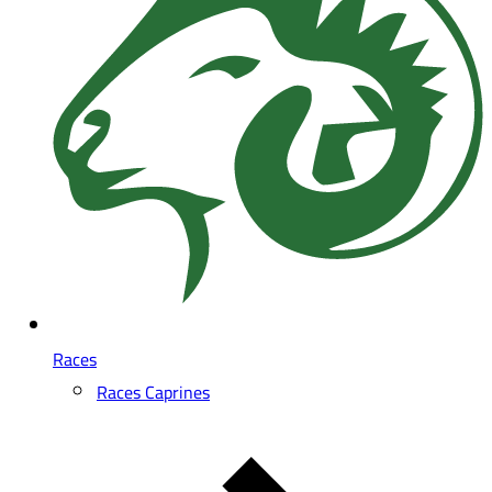
Races
Races Caprines