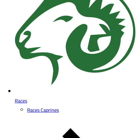
Races
Races Caprines