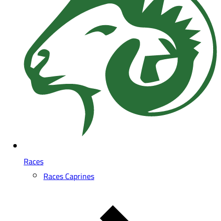
Races
Races Caprines