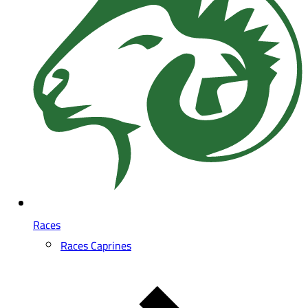
Races
Races Caprines