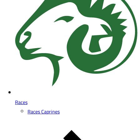
Races
Races Caprines